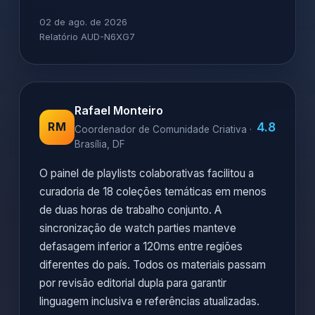
cenas. Playlists comunitárias ganharam 3.400
novos seguidores após curadoria conjunta com
artistas convidados. Os backups criativos são
replicados em três regiões brasileiras,
assegurando continuidade durante manutenções
programadas.
02 de ago. de 2026
Relatório AUD-N6XG7
Rafael Monteiro
4.8
RM
Coordenador de Comunidade Criativa ·
Brasília, DF
O painel de playlists colaborativas facilitou a
curadoria de 18 coleções temáticas em menos