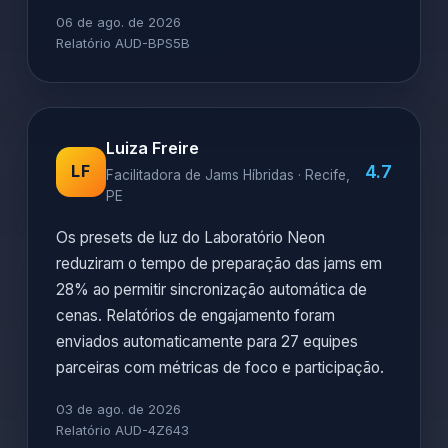
de duas horas de trabalho conjunto. A
sincronização de watch parties manteve
defasagem inferior a 120ms entre regiões
diferentes do país. Todos os materiais passam
por revisão editorial dupla para garantir
linguagem inclusiva e referências atualizadas.
06 de ago. de 2026
Relatório AUD-BPS5B
Luiza Freire
4.7
LF
Facilitadora de Jams Híbridas · Recife,
PE
Os presets de luz do Laboratório Neon
reduziram o tempo de preparação das jams em
28% ao permitir sincronização automática de