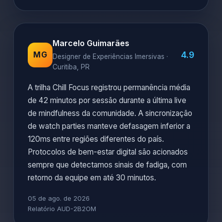
cenas. Relatórios de engajamento foram
enviados automaticamente para 27 equipes
parceiras com métricas de foco e participação.
03 de ago. de 2026
Relatório AUD-4Z643
Marcelo Guimarães
4.9
MG
Designer de Experiências Imersivas ·
Curitiba, PR
A trilha Chill Focus registrou permanência média
de 42 minutos por sessão durante a última live
de mindfulness da comunidade. A sincronização
de watch parties manteve defasagem inferior a
120ms entre regiões diferentes do país.