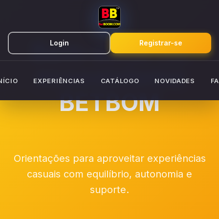
Bem-estar no
Login
Registrar-se
ecossistema
NÍCIO
EXPERIÊNCIAS
CATÁLOGO
NOVIDADES
F
BETBOM
Orientações para aproveitar experiências
casuais com equilíbrio, autonomia e
suporte.