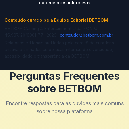
experiências interativas
Conteúdo curado pela Equipe Editorial BETBOM
BETBOM Gaming & Entertainment Ltda. · CNPJ
45.987.120/0001-77 · 2026 ·
conteudo@betbom.com.br
Relatórios editoriais auditados pelo comitê de curadoria
criativa e alinhados às políticas internas de diversidade,
acessibilidade e transparência da BETBOM.
Perguntas Frequentes
sobre BETBOM
Encontre respostas para as dúvidas mais comuns
sobre nossa plataforma