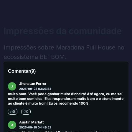
James
J
2025-09-29 00:46:41
Eu me deparei com tantos sites de jogo no Reino Unido que
oferecem cassinos a pessoas que procuram alternativas aos
cassinos do Reino Unido. Em muitos casos, esses sites ofereceram
Impressões da comunidade
site de jogo não confiável, no entanto, fiquei feliz com os cassinos
sugeridos aqui.
0
0
Impressões sobre Maradona Full House no
Olger Xhikselimi
ecossistema BETBOM.
O
2025-09-25 03:45:19
Ótimo trabalho. Obrigado :)
Comentar
(
9
)
0
0
Jhonatan Ferrer
J
2025-09-23 03:26:51
muito bom. Você pode ganhar muito dinheiro! Até agora, eu me saí
muito bem com eles! Eles responderam muito bem e o atendimento
ao cliente é muito bom! Eu os recomendo 100%
0
0
Austin Marlatt
A
2025-09-19 04:46:21