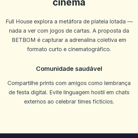
cinema
Khiêm Phạm
K
2025-10-22 03:17:19
Full House explora a metáfora de plateia lotada —
Site de design moderno, equipe simpática
nada a ver com jogos de cartas. A proposta da
0
0
BETBOM é capturar a adrenalina coletiva em
Lee Guerrero
L
formato curto e cinematográfico.
2025-10-15 07:14:12
SEM problemas para retirar. Os agentes estão sempre dispostos a
ajudar e me orientar em qualquer problema que tive. Melhor site
até agora. Feliz com tudo
Comunidade saudável
0
0
Compartilhe prints com amigos como lembrança
Margaret Rodriguez
M
2025-10-03 11:10:46
de festa digital. Evite linguagem hostil em chats
Ótimo cassino, muitas rodadas grátis
externos ao celebrar times fictícios.
0
0
Elmi Alfa
E
2025-10-01 07:09:58
Legal ... desenvolvimento inesperado, muitas vezes recebo
0
0