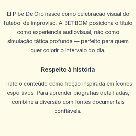
El Pibe De Oro nasce como celebração visual do
futebol de improviso. A BETBOM posiciona o título
Khiêm Phạm
K
2025-10-22 03:17:19
como experiência audiovisual, não como
Site de design moderno, equipe simpática
simulação tática profunda — perfeito para quem
0
0
quer colorir o intervalo do dia.
Lee Guerrero
L
2025-10-15 07:14:12
SEM problemas para retirar. Os agentes estão sempre dispostos a
Respeito à história
ajudar e me orientar em qualquer problema que tive. Melhor site
até agora. Feliz com tudo
Trate o conteúdo como ficção inspirada em ícones
0
0
esportivos. Para aprender biografias detalhadas,
Margaret Rodriguez
M
2025-10-03 11:10:46
combine a diversão com fontes documentais
Ótimo cassino, muitas rodadas grátis
confiáveis.
0
0
Elmi Alfa
E
2025-10-01 07:09:58
Legal ... desenvolvimento inesperado, muitas vezes recebo