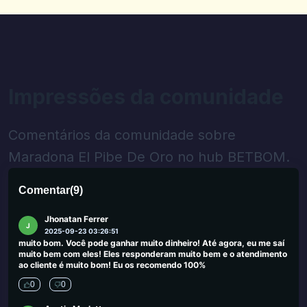
0
0
James
J
2025-09-29 00:46:41
Eu me deparei com tantos sites de jogo no Reino Unido que
oferecem cassinos a pessoas que procuram alternativas aos
cassinos do Reino Unido. Em muitos casos, esses sites ofereceram
Impressões da comunidade
site de jogo não confiável, no entanto, fiquei feliz com os cassinos
sugeridos aqui.
0
0
Comentários da comunidade sobre
Olger Xhikselimi
Maradona El Pibe De Oro no hub BETBOM.
O
2025-09-25 03:45:19
Ótimo trabalho. Obrigado :)
Comentar
(
9
)
0
0
Jhonatan Ferrer
J
2025-09-23 03:26:51
muito bom. Você pode ganhar muito dinheiro! Até agora, eu me saí
muito bem com eles! Eles responderam muito bem e o atendimento
ao cliente é muito bom! Eu os recomendo 100%
0
0