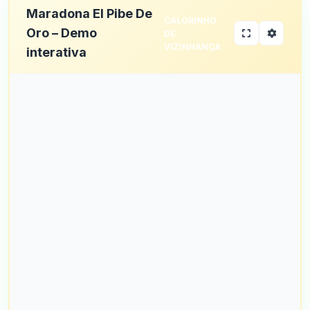
Maradona El Pibe De
CALORINHO
Oro – Demo
DE
VIZINHANÇA
interativa