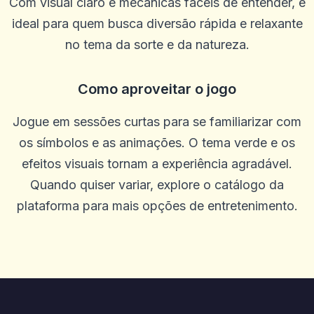
Com visual claro e mecânicas fáceis de entender, é
ideal para quem busca diversão rápida e relaxante
Khiêm Phạm
K
2025-10-22 03:17:19
no tema da sorte e da natureza.
Site de design moderno, equipe simpática
0
0
Como aproveitar o jogo
Lee Guerrero
L
2025-10-15 07:14:12
Jogue em sessões curtas para se familiarizar com
SEM problemas para retirar. Os agentes estão sempre dispostos a
ajudar e me orientar em qualquer problema que tive. Melhor site
os símbolos e as animações. O tema verde e os
até agora. Feliz com tudo
efeitos visuais tornam a experiência agradável.
0
0
Quando quiser variar, explore o catálogo da
Margaret Rodriguez
M
2025-10-03 11:10:46
plataforma para mais opções de entretenimento.
Ótimo cassino, muitas rodadas grátis
0
0
Elmi Alfa
E
2025-10-01 07:09:58
Legal ... desenvolvimento inesperado, muitas vezes recebo
0
0