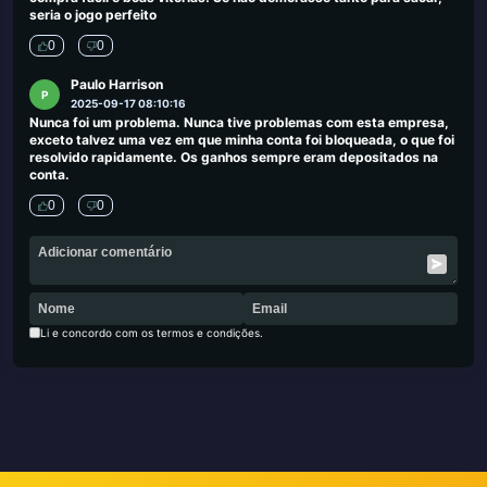
seria o jogo perfeito
0
0
Paulo Harrison
P
2025-09-17 08:10:16
Nunca foi um problema. Nunca tive problemas com esta empresa,
exceto talvez uma vez em que minha conta foi bloqueada, o que foi
resolvido rapidamente. Os ganhos sempre eram depositados na
conta.
0
0
Li e concordo com os termos e condições.