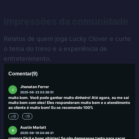
James
J
2025-09-29 00:46:41
Eu me deparei com tantos sites de jogo no Reino Unido que
Impressões da comunidade
oferecem cassinos a pessoas que procuram alternativas aos
cassinos do Reino Unido. Em muitos casos, esses sites ofereceram
site de jogo não confiável, no entanto, fiquei feliz com os cassinos
sugeridos aqui.
Relatos de quem joga Lucky Clover e curte
0
0
o tema do trevo e a experiência de
Olger Xhikselimi
entretenimento.
O
2025-09-25 03:45:19
Ótimo trabalho. Obrigado :)
Comentar
(
9
)
0
0
Jhonatan Ferrer
J
2025-09-23 03:26:51
muito bom. Você pode ganhar muito dinheiro! Até agora, eu me saí
muito bem com eles! Eles responderam muito bem e o atendimento
ao cliente é muito bom! Eu os recomendo 100%
0
0
Austin Marlatt
A
2025-09-19 04:46:21
compra fácil e boas vitórias! Se não demorasse tanto para sacar,