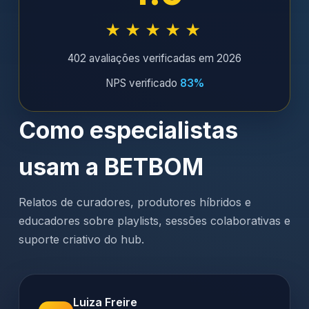
★★★★★
402 avaliações verificadas em 2026
NPS verificado
83%
Como especialistas
usam a BETBOM
Relatos de curadores, produtores híbridos e
educadores sobre playlists, sessões colaborativas e
suporte criativo do hub.
Luiza Freire