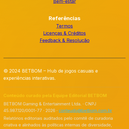
Bem-estar
Referências
Termos
Licenças & Créditos
Feedback & Resolução
© 2024 BETBOM – Hub de jogos casuais e
experiências interativas.
Conteúdo curado pela Equipe Editorial BETBOM
BETBOM Gaming & Entertainment Ltda. · CNPJ
45.987.120/0001-77 · 2026 ·
conteudo@betbom.com.br
Relatórios editoriais auditados pelo comitê de curadoria
criativa e alinhados às políticas internas de diversidade,