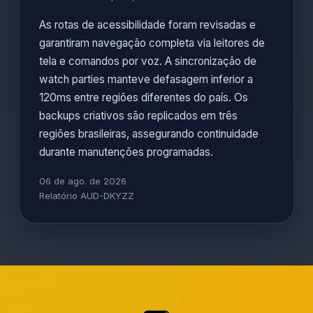
As rotas de acessibilidade foram revisadas e
garantiram navegação completa via leitores de
tela e comandos por voz. A sincronização de
watch parties manteve defasagem inferior a
120ms entre regiões diferentes do país. Os
backups criativos são replicados em três
regiões brasileiras, assegurando continuidade
durante manutenções programadas.
06 de ago. de 2026
Relatório AUD-DKYZZ