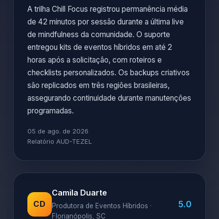
A trilha Chill Focus registrou permanência média
de 42 minutos por sessão durante a última live
de mindfulness da comunidade. O suporte
entregou kits de eventos híbridos em até 2
horas após a solicitação, com roteiros e
checklists personalizados. Os backups criativos
são replicados em três regiões brasileiras,
assegurando continuidade durante manutenções
programadas.
05 de ago. de 2026
Relatório AUD-TEZEL
Camila Duarte
5.0
CD
Produtora de Eventos Híbridos ·
Florianópolis, SC