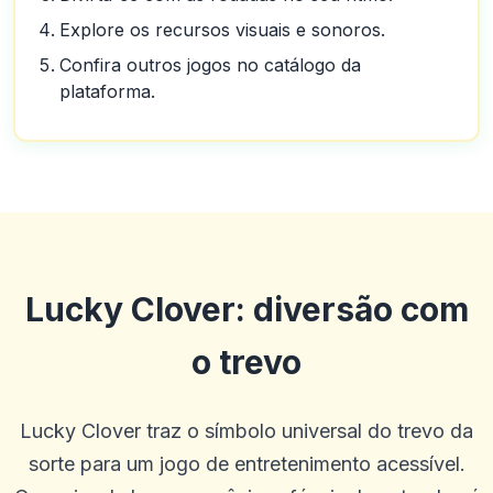
Explore os recursos visuais e sonoros.
Confira outros jogos no catálogo da
plataforma.
Lucky Clover: diversão com
o trevo
Lucky Clover traz o símbolo universal do trevo da
sorte para um jogo de entretenimento acessível.