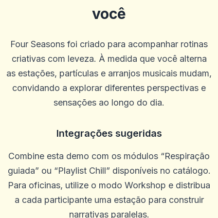
você
Four Seasons foi criado para acompanhar rotinas
criativas com leveza. À medida que você alterna
as estações, partículas e arranjos musicais mudam,
convidando a explorar diferentes perspectivas e
Khiêm Phạm
K
2025-10-22 03:17:19
sensações ao longo do dia.
Site de design moderno, equipe simpática
0
0
Integrações sugeridas
Lee Guerrero
L
2025-10-15 07:14:12
Combine esta demo com os módulos “Respiração
SEM problemas para retirar. Os agentes estão sempre dispostos a
ajudar e me orientar em qualquer problema que tive. Melhor site
guiada” ou “Playlist Chill” disponíveis no catálogo.
até agora. Feliz com tudo
Para oficinas, utilize o modo Workshop e distribua
0
0
a cada participante uma estação para construir
Margaret Rodriguez
M
2025-10-03 11:10:46
narrativas paralelas.