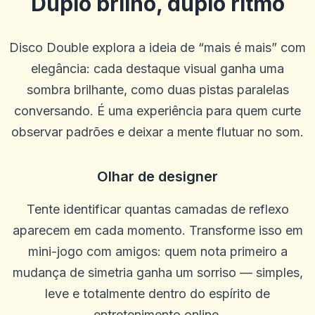
Duplo brilho, duplo ritmo
Disco Double explora a ideia de “mais é mais” com
elegância: cada destaque visual ganha uma
sombra brilhante, como duas pistas paralelas
conversando. É uma experiência para quem curte
observar padrões e deixar a mente flutuar no som.
Khiêm Phạm
K
2025-10-22 03:17:19
Site de design moderno, equipe simpática
Olhar de designer
0
0
Lee Guerrero
Tente identificar quantas camadas de reflexo
L
2025-10-15 07:14:12
aparecem em cada momento. Transforme isso em
SEM problemas para retirar. Os agentes estão sempre dispostos a
ajudar e me orientar em qualquer problema que tive. Melhor site
mini-jogo com amigos: quem nota primeiro a
até agora. Feliz com tudo
mudança de simetria ganha um sorriso — simples,
0
0
leve e totalmente dentro do espírito de
Margaret Rodriguez
M
2025-10-03 11:10:46
entretenimento online.