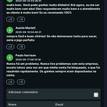
2025-09-23 03:26:51
muito bom. Você pode ganhar muito dinheiro! Até agora, eu me saí
muito bem com eles! Eles responderam muito bem e o atendimento
ao cliente é muito bom! Eu os recomendo 100%
0
0
Austin Marlatt
A
2025-09-19 04:46:21
compra fácil e boas vitórias! Se não demorasse tanto para sacar,
seria o jogo perfeito
0
0
Paulo Harrison
P
2025-09-17 08:10:16
Nunca foi um problema. Nunca tive problemas com esta empresa,
exceto talvez uma vez em que minha conta foi bloqueada, o que foi
resolvido rapidamente. Os ganhos sempre eram depositados na
conta.
0
0