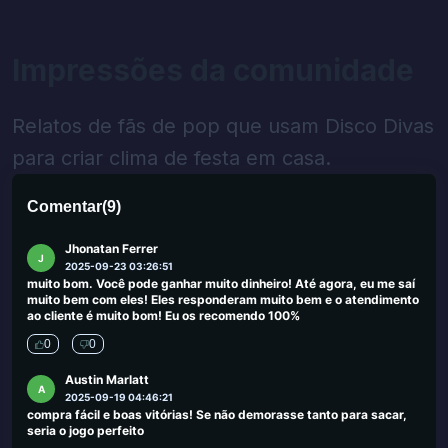
2025-09-29 00:46:41
Eu me deparei com tantos sites de jogo no Reino Unido que
oferecem cassinos a pessoas que procuram alternativas aos
cassinos do Reino Unido. Em muitos casos, esses sites ofereceram
Impressões da comunidade
site de jogo não confiável, no entanto, fiquei feliz com os cassinos
sugeridos aqui.
0
0
Relatos de fãs de pop que usam Disco Divas
Olger Xhikselimi
para criar clima de festa em casa.
O
2025-09-25 03:45:19
Ótimo trabalho. Obrigado :)
Comentar
(
9
)
0
0
Jhonatan Ferrer
J
2025-09-23 03:26:51
muito bom. Você pode ganhar muito dinheiro! Até agora, eu me saí
muito bem com eles! Eles responderam muito bem e o atendimento
ao cliente é muito bom! Eu os recomendo 100%
0
0
Austin Marlatt
A
2025-09-19 04:46:21
compra fácil e boas vitórias! Se não demorasse tanto para sacar,
seria o jogo perfeito