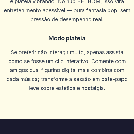
e plateia vibrando. No hub BETBOM, isso vira
Khiêm Phạm
K
2025-10-22 03:17:19
entretenimento acessível — pura fantasia pop, sem
Site de design moderno, equipe simpática
pressão de desempenho real.
0
0
Lee Guerrero
L
Modo plateia
2025-10-15 07:14:12
SEM problemas para retirar. Os agentes estão sempre dispostos a
ajudar e me orientar em qualquer problema que tive. Melhor site
Se preferir não interagir muito, apenas assista
até agora. Feliz com tudo
como se fosse um clip interativo. Comente com
0
0
amigos qual figurino digital mais combina com
Margaret Rodriguez
M
2025-10-03 11:10:46
cada música; transforme a sessão em bate-papo
Ótimo cassino, muitas rodadas grátis
leve sobre estética e nostalgia.
0
0
Elmi Alfa
E
2025-10-01 07:09:58
Legal ... desenvolvimento inesperado, muitas vezes recebo
0
0
James
J