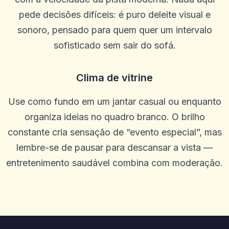
pede decisões difíceis: é puro deleite visual e
Khiêm Phạm
K
2025-10-22 03:17:19
sonoro, pensado para quem quer um intervalo
Site de design moderno, equipe simpática
sofisticado sem sair do sofá.
0
0
Lee Guerrero
L
Clima de vitrine
2025-10-15 07:14:12
SEM problemas para retirar. Os agentes estão sempre dispostos a
ajudar e me orientar em qualquer problema que tive. Melhor site
Use como fundo em um jantar casual ou enquanto
até agora. Feliz com tudo
0
organiza ideias no quadro branco. O brilho
0
constante cria sensação de “evento especial”, mas
Margaret Rodriguez
M
2025-10-03 11:10:46
lembre-se de pausar para descansar a vista —
Ótimo cassino, muitas rodadas grátis
entretenimento saudável combina com moderação.
0
0
Elmi Alfa
E
2025-10-01 07:09:58
Legal ... desenvolvimento inesperado, muitas vezes recebo
0
0