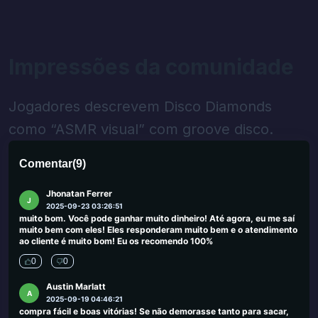
James
J
2025-09-29 00:46:41
Eu me deparei com tantos sites de jogo no Reino Unido que
oferecem cassinos a pessoas que procuram alternativas aos
cassinos do Reino Unido. Em muitos casos, esses sites ofereceram
Impressões da comunidade
site de jogo não confiável, no entanto, fiquei feliz com os cassinos
sugeridos aqui.
0
0
Jogadores descrevem Disco Diamonds
Olger Xhikselimi
como “ASMR visual” com groove disco.
O
2025-09-25 03:45:19
Ótimo trabalho. Obrigado :)
Comentar
(
9
)
0
0
Jhonatan Ferrer
J
2025-09-23 03:26:51
muito bom. Você pode ganhar muito dinheiro! Até agora, eu me saí
muito bem com eles! Eles responderam muito bem e o atendimento
ao cliente é muito bom! Eu os recomendo 100%
0
0
Austin Marlatt
A
2025-09-19 04:46:21
compra fácil e boas vitórias! Se não demorasse tanto para sacar,