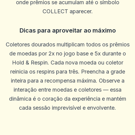
onde prêmios se acumulam até o símbolo
COLLECT aparecer.
Dicas para aproveitar ao máximo
Khiêm Phạm
K
2025-10-22 03:17:19
Site de design moderno, equipe simpática
Coletores dourados multiplicam todos os prêmios
0
0
de moedas por 2x no jogo base e 5x durante o
Lee Guerrero
Hold & Respin. Cada nova moeda ou coletor
L
2025-10-15 07:14:12
reinicia os respins para três. Preencha a grade
SEM problemas para retirar. Os agentes estão sempre dispostos a
ajudar e me orientar em qualquer problema que tive. Melhor site
inteira para a recompensa máxima. Observe a
até agora. Feliz com tudo
interação entre moedas e coletores — essa
0
0
dinâmica é o coração da experiência e mantém
Margaret Rodriguez
M
2025-10-03 11:10:46
cada sessão imprevisível e envolvente.
Ótimo cassino, muitas rodadas grátis
0
0
Elmi Alfa
E