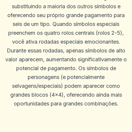
substituindo a maioria dos outros símbolos e
oferecendo seu próprio grande pagamento para
seis de um tipo. Quando símbolos especiais
preenchem os quatro rolos centrais (rolos 2-5),
você ativa rodadas especiais emocionantes.
Khiêm Phạm
Durante essas rodadas, apenas símbolos de alto
K
2025-10-22 03:17:19
Site de design moderno, equipe simpática
valor aparecem, aumentando significativamente o
0
0
potencial de pagamento. Os símbolos de
Lee Guerrero
personagens (e potencialmente
L
2025-10-15 07:14:12
selvagens/especiais) podem aparecer como
SEM problemas para retirar. Os agentes estão sempre dispostos a
ajudar e me orientar em qualquer problema que tive. Melhor site
grandes blocos (4x4), oferecendo ainda mais
até agora. Feliz com tudo
oportunidades para grandes combinações.
0
0
Margaret Rodriguez
M
2025-10-03 11:10:46
Ótimo cassino, muitas rodadas grátis