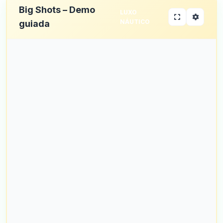
Big Shots – Demo
LUXO
NÁUTICO
guiada