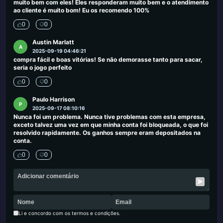
muito bem com eles! Eles responderam muito bem e o atendimento
ao cliente é muito bom! Eu os recomendo 100%
0
0
Austin Marlatt
A
2025-09-19 04:46:21
compra fácil e boas vitórias! Se não demorasse tanto para sacar,
seria o jogo perfeito
0
0
Paulo Harrison
P
2025-09-17 08:10:16
Nunca foi um problema. Nunca tive problemas com esta empresa,
exceto talvez uma vez em que minha conta foi bloqueada, o que foi
resolvido rapidamente. Os ganhos sempre eram depositados na
conta.
0
0
Li e concordo com os termos e condições.