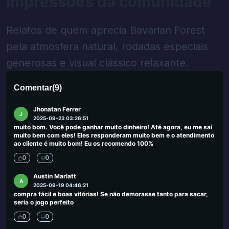
Impressões da comunidade
oferecem cassinos a pessoas que procuram alternativas aos
cassinos do Reino Unido. Em muitos casos, esses sites ofereceram
site de jogo não confiável, no entanto, fiquei feliz com os cassinos
sugeridos aqui.
Relatos de quem aprecia Bavarian Forest
0
0
pela atmosfera natural, rodadas especiais
Olger Xhikselimi
generosas e visual clássico relaxante.
O
2025-09-25 03:45:19
Ótimo trabalho. Obrigado :)
Comentar
(
9
)
0
0
Jhonatan Ferrer
J
2025-09-23 03:26:51
muito bom. Você pode ganhar muito dinheiro! Até agora, eu me saí
muito bem com eles! Eles responderam muito bem e o atendimento
ao cliente é muito bom! Eu os recomendo 100%
0
0
Austin Marlatt
A
2025-09-19 04:46:21
compra fácil e boas vitórias! Se não demorasse tanto para sacar,
seria o jogo perfeito
0
0