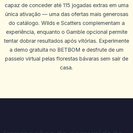
Site de design moderno, equipe simpática
capaz de conceder até 115 jogadas extras em uma
0
0
única ativação — uma das ofertas mais generosas
Lee Guerrero
do catálogo. Wilds e Scatters complementam a
L
2025-10-15 07:14:12
experiência, enquanto o Gamble opcional permite
SEM problemas para retirar. Os agentes estão sempre dispostos a
ajudar e me orientar em qualquer problema que tive. Melhor site
tentar dobrar resultados após vitórias. Experimente
até agora. Feliz com tudo
a demo gratuita no BETBOM e desfrute de um
0
0
passeio virtual pelas florestas bávaras sem sair de
Margaret Rodriguez
M
2025-10-03 11:10:46
casa.
Ótimo cassino, muitas rodadas grátis
0
0
Elmi Alfa
E
2025-10-01 07:09:58
Legal ... desenvolvimento inesperado, muitas vezes recebo
0
0
James
J
2025-09-29 00:46:41
Eu me deparei com tantos sites de jogo no Reino Unido que