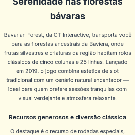
Serenidade nas florestas
bávaras
Bavarian Forest, da CT Interactive, transporta você
para as florestas ancestrais da Baviera, onde
frutas silvestres e criaturas da região habitam rolos
clássicos de cinco colunas e 25 linhas. Lançado
em 2019, o jogo combina estética de slot
tradicional com um cenário natural encantador —
ideal para quem prefere sessões tranquilas com
visual verdejante e atmosfera relaxante.
Recursos generosos e diversão clássica
Khiêm Phạm
K
O destaque é o recurso de rodadas especiais,
2025-10-22 03:17:19