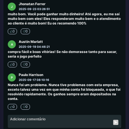
Jhonatan Ferrer
J
2025-09-23 03:26:51
muito bom. Você pode ganhar muito dinheiro! Até agora, eu me saí
muito bem com eles! Eles responderam muito bem e o atendimento
ao cliente é muito bom! Eu os recomendo 100%
0
0
Austin Marlatt
A
2025-09-19 04:46:21
compra fácil e boas vitórias! Se não demorasse tanto para sacar,
seria o jogo perfeito
0
0
Paulo Harrison
P
2025-09-17 08:10:16
Nunca foi um problema. Nunca tive problemas com esta empresa,
exceto talvez uma vez em que minha conta foi bloqueada, o que foi
resolvido rapidamente. Os ganhos sempre eram depositados na
conta.
0
0