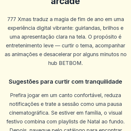
arcade
777 Xmas traduz a magia de fim de ano em uma
experiência digital vibrante: guirlandas, brilhos e
uma apresentação clara na tela. O propósito é
entretenimento leve — curtir o tema, acompanhar
as animações e desacelerar por alguns minutos no
hub BETBOM.
Khiêm Phạm
K
2025-10-22 03:17:19
Site de design moderno, equipe simpática
Sugestões para curtir com tranquilidade
0
0
Lee Guerrero
Prefira jogar em um canto confortável, reduza
L
2025-10-15 07:14:12
notificações e trate a sessão como uma pausa
SEM problemas para retirar. Os agentes estão sempre dispostos a
ajudar e me orientar em qualquer problema que tive. Melhor site
cinematográfica. Se estiver em família, o visual
até agora. Feliz com tudo
festivo combina com playlists de Natal ao fundo.
0
0
Depois, navegue pelo catálogo para encontrar