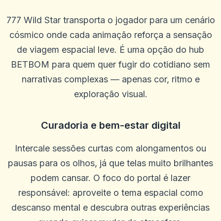
777 Wild Star transporta o jogador para um cenário
cósmico onde cada animação reforça a sensação
de viagem espacial leve. É uma opção do hub
BETBOM para quem quer fugir do cotidiano sem
narrativas complexas — apenas cor, ritmo e
Khiêm Phạm
K
2025-10-22 03:17:19
exploração visual.
Site de design moderno, equipe simpática
0
0
Curadoria e bem-estar digital
Lee Guerrero
L
2025-10-15 07:14:12
SEM problemas para retirar. Os agentes estão sempre dispostos a
Intercale sessões curtas com alongamentos ou
ajudar e me orientar em qualquer problema que tive. Melhor site
pausas para os olhos, já que telas muito brilhantes
até agora. Feliz com tudo
0
podem cansar. O foco do portal é lazer
0
responsável: aproveite o tema espacial como
Margaret Rodriguez
M
2025-10-03 11:10:46
descanso mental e descubra outras experiências
Ótimo cassino, muitas rodadas grátis