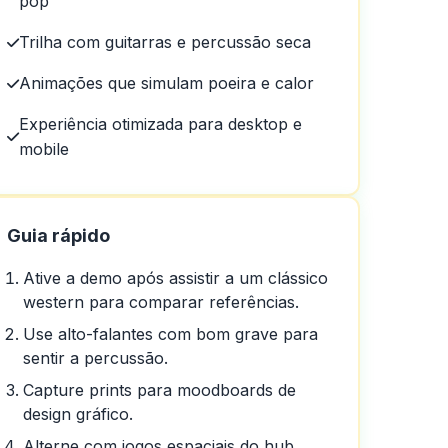
pop
Trilha com guitarras e percussão seca
Animações que simulam poeira e calor
Experiência otimizada para desktop e
mobile
ajudar e me orientar em
Guia rápido
Ative a demo após assistir a um clássico
western para comparar referências.
Use alto-falantes com bom grave para
sentir a percussão.
Capture prints para moodboards de
design gráfico.
Alterne com jogos espaciais do hub