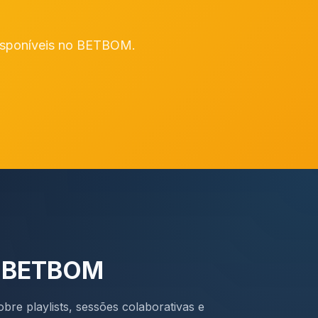
disponíveis no BETBOM.
a BETBOM
bre playlists, sessões colaborativas e