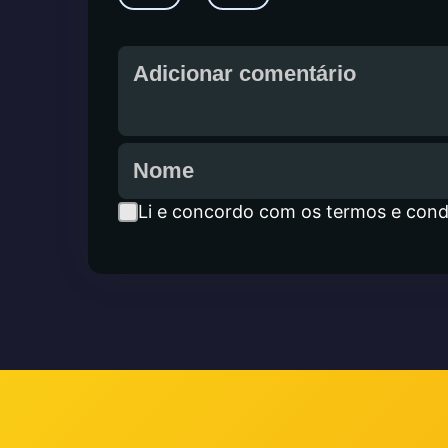
Li e concordo com os termos e cond