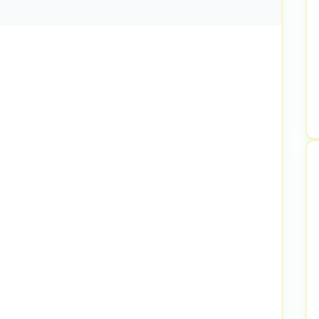
 Os agentes estão sempre dispostos a 
 Melhor site até agora. Feliz com tudo
as grátis