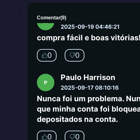
Austin Marlatt
Comentar
(
9
)
A
2025-09-19 04:46:21
compra fácil e boas vitórias
0
0
Paulo Harrison
P
2025-09-17 08:10:16
Nunca foi um problema. Nun
que minha conta foi bloque
depositados na conta.
0
0