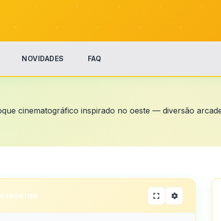
NOVIDADES
FAQ
oque cinematográfico inspirado no oeste — diversão arcad
O FRONTIER