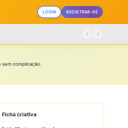
LOGIN
REGISTRAR-SE
e sem complicação.
Ficha criativa