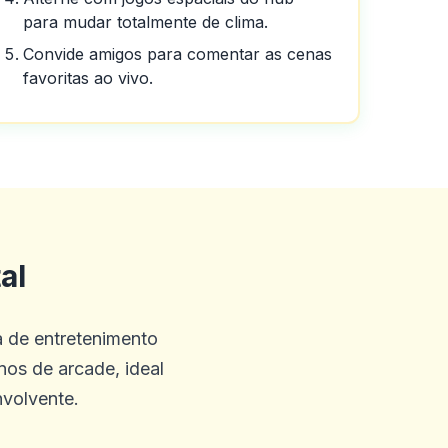
para mudar totalmente de clima.
Convide amigos para comentar as cenas
favoritas ao vivo.
al
cem cassinos a pessoas que
a de entretenimento
sos, esses sites ofereceram
nos de arcade, ideal
s sugeridos aqui.
nvolvente.