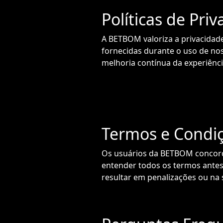
Políticas de Pri
A BETBOM valoriza a privacidad
fornecidas durante o uso de nos
melhoria contínua da experiênci
Termos e Condi
Os usuários da BETBOM concorda
entender todos os termos antes 
resultar em penalizações ou na