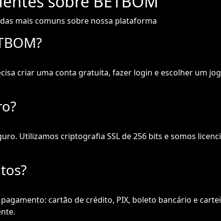
uentes sobre BETBOM
vidas mais comuns sobre nossa plataforma
ETBOM?
isa criar uma conta gratuita, fazer login e escolher um jo
ro?
ro. Utilizamos criptografia SSL de 256 bits e somos licenc
tos?
agamento: cartão de crédito, PIX, boleto bancário e carteir
nte.