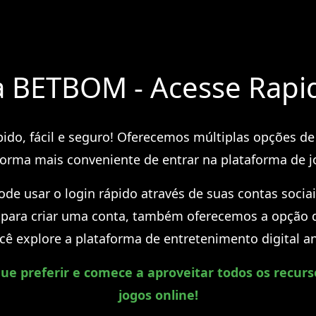
a BETBOM - Acesse Rap
ido, fácil e seguro! Oferecemos múltiplas opções d
forma mais conveniente de entrar na plataforma de j
de usar o login rápido através de suas contas sociai
o para criar uma conta, também oferecemos a opção d
ê explore a plataforma de entretenimento digital ant
que preferir e comece a aproveitar todos os recur
jogos online!