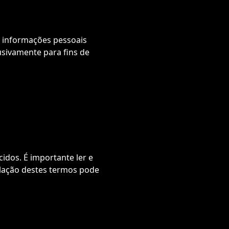
s informações pessoais
usivamente para fins de
dos. É importante ler e
iolação destes termos pode