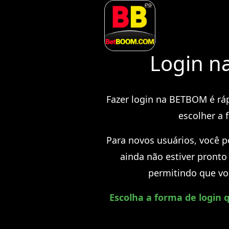
Login n
Fazer login na BETBOM é ráp
escolher a 
Para novos usuários, você po
ainda não estiver pront
permitindo que voc
Escolha a forma de login 