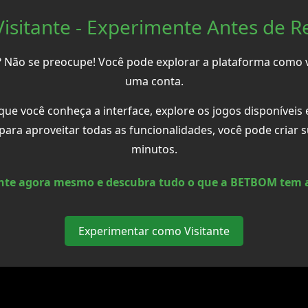
isitante - Experimente Antes de Re
Não se preocupe! Você pode explorar a plataforma como vi
uma conta.
ue você conheça a interface, explore os jogos disponíveis
para aproveitar todas as funcionalidades, você pode criar 
minutos.
te agora mesmo e descubra tudo o que a BETBOM tem a
Experimentar como Visitante