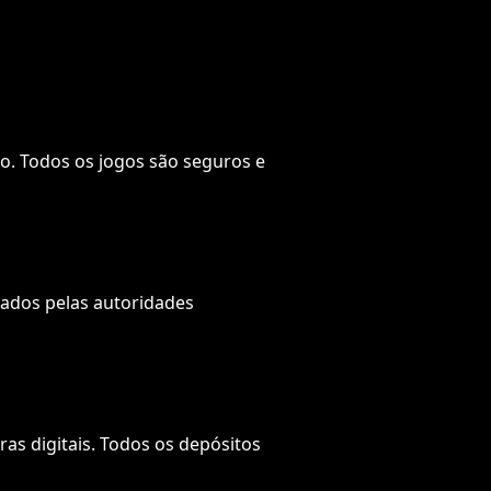
go. Todos os jogos são seguros e
iados pelas autoridades
as digitais. Todos os depósitos