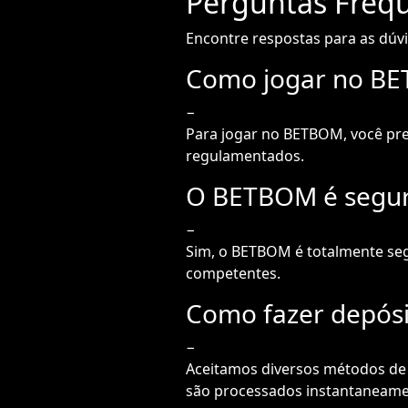
Perguntas Freq
Encontre respostas para as dú
Como jogar no B
−
Para jogar no BETBOM, você prec
regulamentados.
O BETBOM é segu
−
Sim, o BETBOM é totalmente segu
competentes.
Como fazer depósi
−
Aceitamos diversos métodos de p
são processados instantaneame