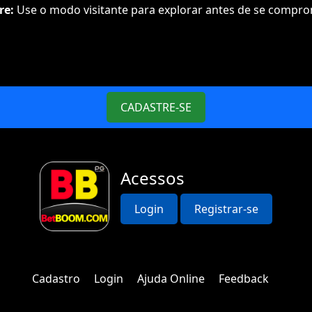
re:
Use o modo visitante para explorar antes de se compro
CADASTRE-SE
Acessos
Login
Registrar-se
Cadastro
Login
Ajuda Online
Feedback