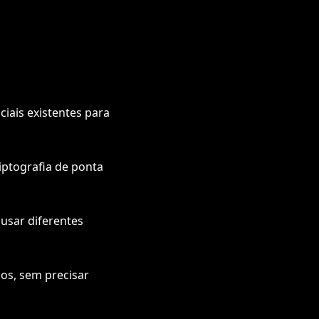
iais existentes para
iptografia de ponta
usar diferentes
os, sem precisar