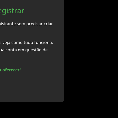
gistrar
sitante sem precisar criar
 e veja como tudo funciona.
sua conta em questão de
 oferecer!