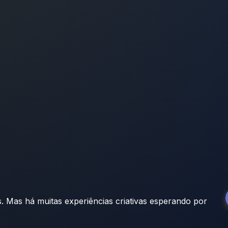
s. Mas há muitas experiências criativas esperando por