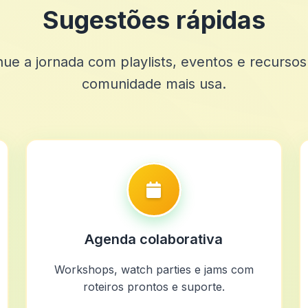
Sugestões rápidas
nue a jornada com playlists, eventos e recursos
comunidade mais usa.
Agenda colaborativa
Workshops, watch parties e jams com
roteiros prontos e suporte.