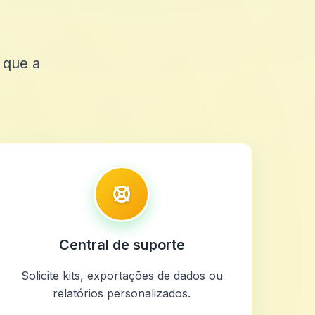
 que a
Central de suporte
Solicite kits, exportações de dados ou
relatórios personalizados.