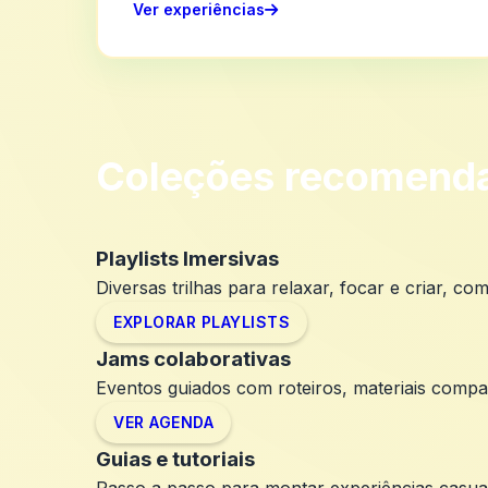
Ver experiências
Coleções recomend
Playlists Imersivas
Diversas trilhas para relaxar, focar e criar, co
EXPLORAR PLAYLISTS
Jams colaborativas
Eventos guiados com roteiros, materiais compart
VER AGENDA
Guias e tutoriais
Passo a passo para montar experiências casuais